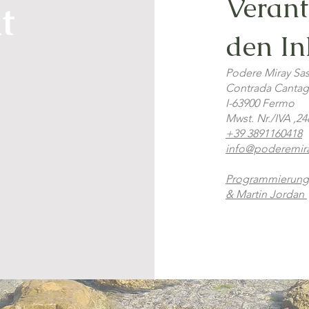
Verant
t
den In
Podere Miray Sa
Contrada Cantag
I-63900 Fermo
Mwst. Nr./IVA ,2
+39 3891160418
info@poderemira
Programmierung,
& Martin Jordan