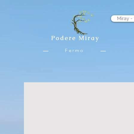
Miray - 
Podere Miray
Fermo