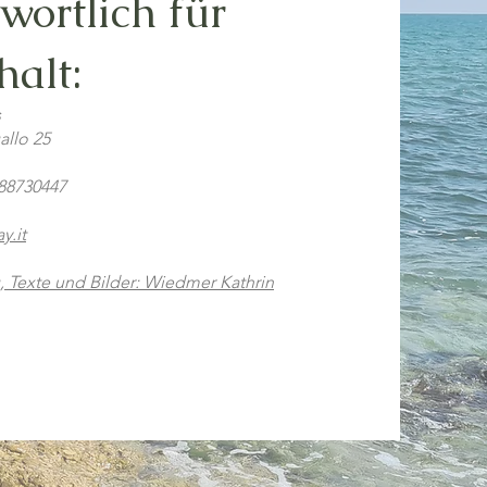
wortlich für
halt:
s
allo 25
488730447
y.it
 Texte und Bilder: Wiedmer Kathrin