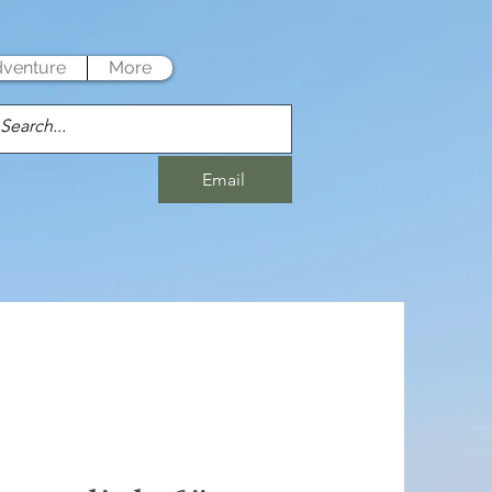
dventure
More
Email