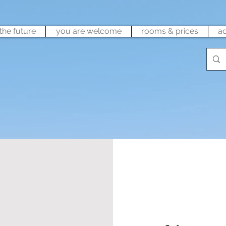
the future
you are welcome
rooms & prices
a